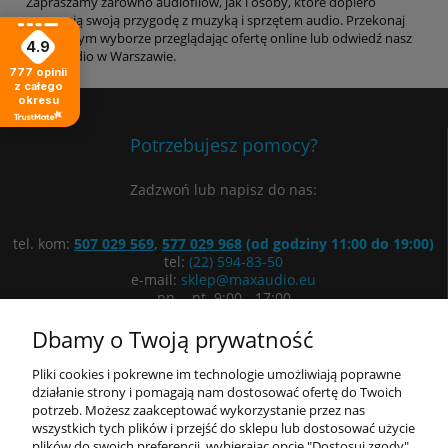
Zapraszamy zarówno audiofilów, jak i osoby, które dopiero
zaczynają swoją przygodę z muzyką i sprzętem audio. Przekonaj
się o dużym wyborze przeglądając ofertę online lub odwiedź nasz
4.9
sklep audio w Warszawie.
777
opinii
z całego
okresu
Potrzebujesz pomocy?
Zadzwoń lub napisz do nas:
tel. kom:
507 029 569
,
577 029 968
(od godziny 11:00 do 19:00)
tel:
(22) 594-83-50
e-mail:
sklep@maxaudio.eu
pn. - pt. 9:00 - 17:00
ul. Łuki Wielkie 3/5, 02-434 Warszawa
Dbamy o Twoją prywatność
Wyznacz trasę
Pliki cookies i pokrewne im technologie umożliwiają poprawne
działanie strony i pomagają nam dostosować ofertę do Twoich
potrzeb. Możesz zaakceptować wykorzystanie przez nas
Informacje
wszystkich tych plików i przejść do sklepu lub dostosować użycie
plików do swoich preferencji, wybierając opcję "Dostosuj zgody".