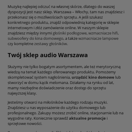
Muzykę najlepiej odczuć na własnej skórze, dlatego do waszej
dyspozycji jest nasz sklep. Warszawa – Włochy, tam nas znajdziesz i
przekonasz się o możliwościach sprzętu. A jeśli szukasz
konkretnego produktu, znajdź odpowiednią kategorię w sklepie
internetowym i złóż zamówienie online. W naszym sklepie
znajdziesz między innymi
głośniki podłogowe
,
wzmacniacze hifi
,
subwoofery do kina domowego
, a także
wzmacniacze lampowe
czy kompletne
zestawy głośników
.
Twój sklep audio Warszawa
Służymy nie tylko bogatym asortymentem, ale też merytoryczną
wiedzą na temat każdego oferowanego produktu. Pomożemy
skompletować system nagłośnienia,
urządzić kino domowe
lub
stworzyć w domu kącik melomana. Działamy na rynku od lat,
mamy niezbędne doświadczenie oraz dostęp do sprzętu
najwyższej klasy.
Jesteśmy otwarci na miłośników każdego rodzaju muzyki.
Znajdziesz u nas wyposażenie do użytku domowego lub
profesjonalnego. Zakupy możesz zrobić online, stacjonarnie lub na
wygodne raty. Koniecznie sprawdź
aktualne promocje
i
sprzętowe nowości.