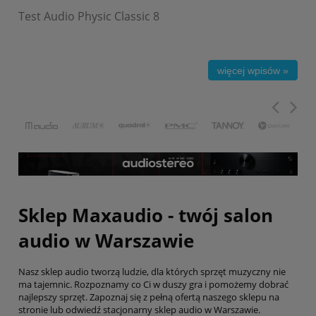
Test Audio Physic Classic 8
Rek
więcej wpisów »
Sklep Maxaudio - twój salon
audio w Warszawie
Nasz sklep audio tworzą ludzie, dla których sprzęt muzyczny nie
ma tajemnic. Rozpoznamy co Ci w duszy gra i pomożemy dobrać
najlepszy sprzęt. Zapoznaj się z pełną ofertą naszego sklepu na
stronie lub odwiedź stacjonarny sklep audio w Warszawie.