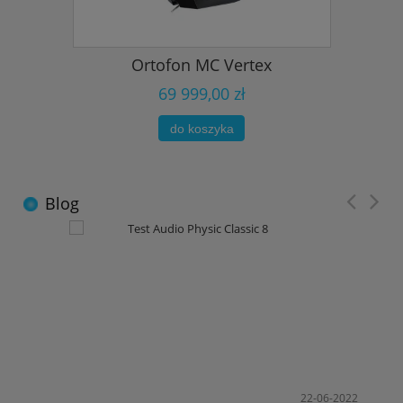
Ortofon MC Vertex
69 999,00 zł
do koszyka
Blog
2
22-06-2022